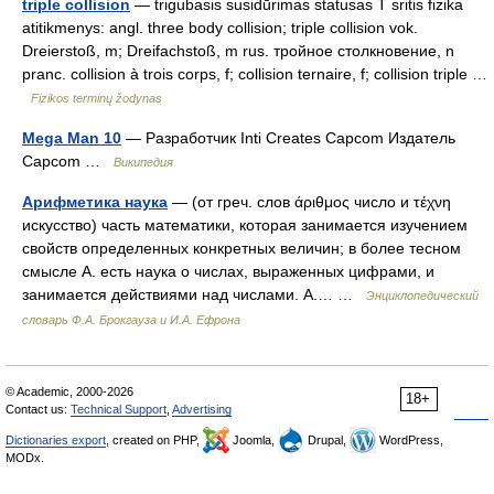
triple collision
— trigubasis susidūrimas statusas T sritis fizika
atitikmenys: angl. three body collision; triple collision vok.
Dreierstoß, m; Dreifachstoß, m rus. тройное столкновение, n
pranc. collision à trois corps, f; collision ternaire, f; collision triple …
Fizikos terminų žodynas
Mega Man 10
— Разработчик Inti Creates Capcom Издатель
Capcom …
Википедия
Арифметика наука
— (от греч. слов άριθμος число и τέχνη
искусство) часть математики, которая занимается изучением
свойств определенных конкретных величин; в более тесном
смысле А. есть наука о числах, выраженных цифрами, и
занимается действиями над числами. А.… …
Энциклопедический
словарь Ф.А. Брокгауза и И.А. Ефрона
© Academic, 2000-2026
18+
Contact us:
Technical Support
,
Advertising
Dictionaries export
, created on PHP,
Joomla,
Drupal,
WordPress,
MODx.