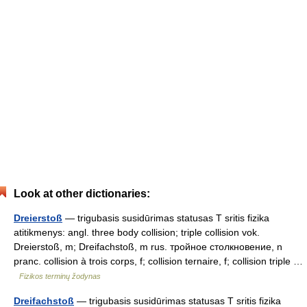
Look at other dictionaries:
Dreierstoß
— trigubasis susidūrimas statusas T sritis fizika
atitikmenys: angl. three body collision; triple collision vok.
Dreierstoß, m; Dreifachstoß, m rus. тройное столкновение, n
pranc. collision à trois corps, f; collision ternaire, f; collision triple …
Fizikos terminų žodynas
Dreifachstoß
— trigubasis susidūrimas statusas T sritis fizika