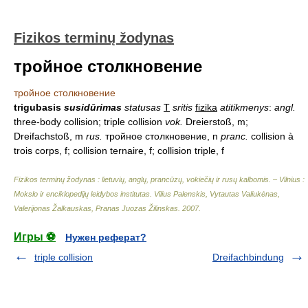
Fizikos terminų žodynas
тройное столкновение
тройное столкновение
trigubasis
susidūrimas
statusas
T
sritis
fizika
atitikmenys
:
angl.
three-body collision; triple collision
vok.
Dreierstoß, m;
Dreifachstoß, m
rus.
тройное столкновение, n
pranc.
collision à
trois corps, f; collision ternaire, f; collision triple, f
Fizikos terminų žodynas : lietuvių, anglų, prancūzų, vokiečių ir rusų kalbomis. – Vilnius :
Mokslo ir enciklopedijų leidybos institutas
.
Vilius Palenskis, Vytautas Valiukėnas,
Valerijonas Žalkauskas, Pranas Juozas Žilinskas
.
2007
.
Игры ⚽
Нужен реферат?
triple collision
Dreifachbindung