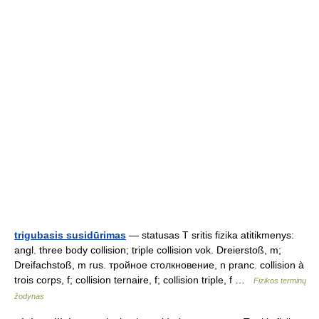
trigubasis susidūrimas
— statusas T sritis fizika atitikmenys:
angl. three body collision; triple collision vok. Dreierstoß, m;
Dreifachstoß, m rus. тройное столкновение, n pranc. collision à
trois corps, f; collision ternaire, f; collision triple, f …
Fizikos terminų
žodynas