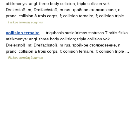
atitikmenys: angl. three body collision; triple collision vok.
Dreierstoß, m; Dreifachstoß, m rus. тройное столкновение, n
pranc. collision à trois corps, f; collision ternaire, f; collision triple …
Fizikos terminų žodynas
collision ternaire
— trigubasis susidūrimas statusas T sritis fizika
atitikmenys: angl. three body collision; triple collision vok.
Dreierstoß, m; Dreifachstoß, m rus. тройное столкновение, n
pranc. collision à trois corps, f; collision ternaire, f; collision triple …
Fizikos terminų žodynas